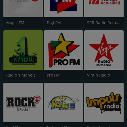
Magic FM
Digi FM
SRR Radio România Actualităţi
Radio 1 Manele
Pro FM
Virgin Radio