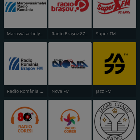
Marosvásárhelyi Rádió
Radio Brașov 87.8
Super FM
Radio România Brașov FM
Nova FM
Jazz FM