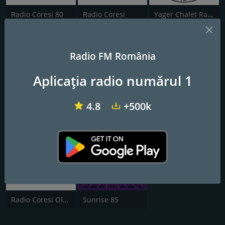
Radio Coresi 80
Radio Coresi
Yager Chalet Radio
Radio FM România
Aplicația radio numărul 1
4.8
+500k
Radio Mess Romania
Radio Vocea Evangheliei Hunedoara
Radio Vocea Evangheliei Brasov
Radio Coresi Oldies
Sunrise 85