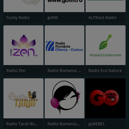
Funky Radio
goFM
ALTRock Radio
Radio Zen
Radio Romania Oltenia-Craiova
Radio Eco Natura
Radio Taraf Romania
Radio Romanian Rock
goREBEL