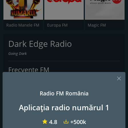
Radio Manele FM
Europa FM
Magic FM
Dark Edge Radio
Going Dark
Frecvențe FM
Bucharest
: Online
Radio FM România
Contacte
Website:
http://darkedge.ro/
Aplicația radio numărul 1
4.8
+500k