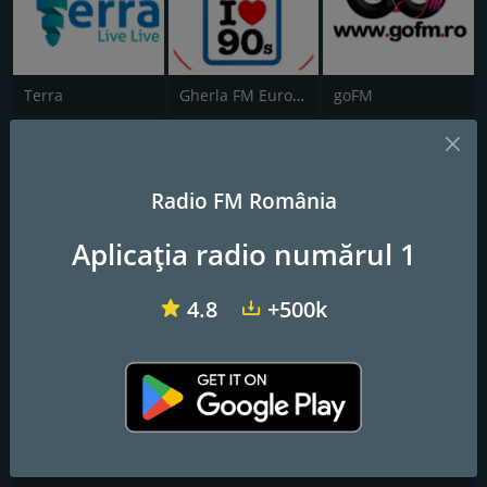
Terra
Gherla FM Eurodance Music Radio
goFM
News Radio Botosani
Radio FM România
The latest news, the best music!
Aplicația radio numărul 1
Frecvențe FM
Botoşani
: Online
4.8
+500k
Contacte
Website:
https://newsradio.ro/
Adresă:
I.C. Bratianu 104, Botosani, Romania
Telefon:
+40-74-123-8382