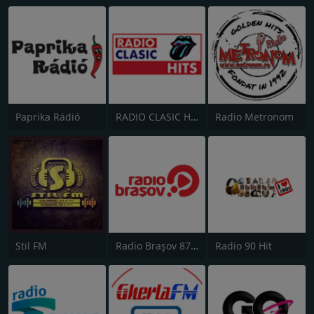
Paprika Rádió
RADIO CLASIC HITS
Radio Metronom
Stil FM
Radio Brașov 87.8
Radio 90 Hit