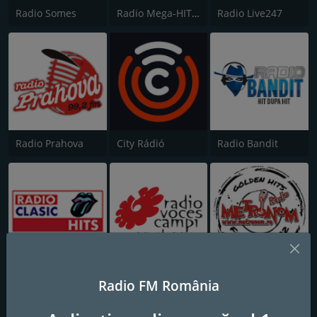
Radio Somes
Radio Mega-HIT Romania
Radio Live247
Radio Prahova
City Rádió
Radio Bandit
RADIO CLASIC HITS
Radio Voces Campi
Radio Metronom
Radio FM România