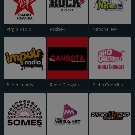
Virgin Radio
RockFM
National FM
Radio Impuls
Radio Gangsta Manele
Radio Guerrilla