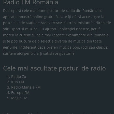
Radio FM România
Descoperă cele mai bune posturi de radio din România cu
aplicația noastră online gratuită, care îți oferă acces ușor la
peste 350 de stații de radio FM/AM cu transmisiuni în direct de
știri, sport și muzică. Cu ajutorul aplicației noastre, poți fi
mereu la curent cu cele mai recente evenimente din România
și te poți bucura de o selecție diversă de muzică din toate
genurile. Indiferent dacă preferi muzica pop, rock sau clasică,
suntem aici pentru a-ți satisface gusturile.
Cele mai ascultate posturi de radio
Radio Zu
Kiss FM
Radio Manele FM
Europa FM
Magic FM