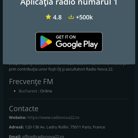
Nova22
Aplicația radio numărul 1
Legenda merge mai departe
4.8
+500k
Radio Nova 22 a fost primul post de radio liber din Romania
(decembrie 1989 – decembrie 1992) pe frecvența 92,7Mhz.
Versiunea online încearcă să păstreze spiritul Nova22, ce includea
un mix complet de cultură muzicală, inițiativă și pionierat, prin
piesele si programele promovate! Programele noastre sunt
transmise pe www.radionova22.ro
(http://s2.myradiostream.com:4520/listen.m4a) din mai multe țari
prin contribuția unor foști Dj și ascultatori Radio Nova 22.
Frecvențe FM
Bucharest
: Online
Contacte
Website:
https://www.radionova22.ro
Adresă:
120-136 Av. Ledru Rollin, 75011 Paris, France
Email:
office@radionova22.ro