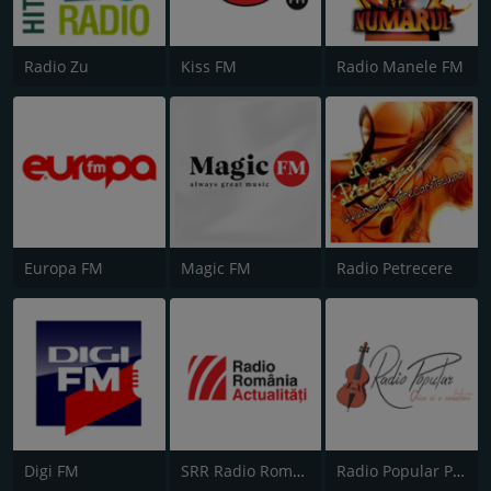
Radio Zu
Kiss FM
Radio Manele FM
Europa FM
Magic FM
Radio Petrecere
Digi FM
SRR Radio România Actualităţi
Radio Popular Petrecere