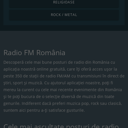
RELIGIOASE
ROCK / METAL
Radio FM România
Descoperă cele mai bune posturi de radio din România cu
aplicația noastră online gratuită, care îți oferă acces ușor la
peste 350 de stații de radio FM/AM cu transmisiuni în direct de
știri, sport și muzică. Cu ajutorul aplicației noastre, poți fi
mereu la curent cu cele mai recente evenimente din România
și te poți bucura de o selecție diversă de muzică din toate
genurile. Indiferent dacă preferi muzica pop, rock sau clasică,
suntem aici pentru a-ți satisface gusturile.
Cele mai ascultate posturi de radio