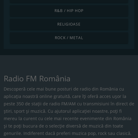
R&B / HIP HOP
RELIGIOASE
ROCK / METAL
Radio FM România
Descoperă cele mai bune posturi de radio din România cu
aplicația noastră online gratuită, care îți oferă acces ușor la
peste 350 de stații de radio FM/AM cu transmisiuni în direct de
știri, sport și muzică. Cu ajutorul aplicației noastre, poți fi
mereu la curent cu cele mai recente evenimente din România
și te poți bucura de o selecție diversă de muzică din toate
genurile. Indiferent dacă preferi muzica pop, rock sau clasică,