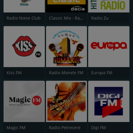
Radio Noise Club
Classic Mix - Radio Dacia - Autocunoastere, Mindfullness
Radio Zu
Kiss FM
Radio Manele FM
Europa FM
Magic FM
Radio Petrecere
Digi FM