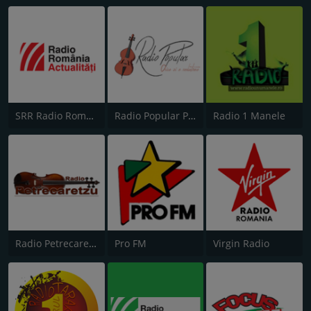
SRR Radio România Actualităţi
Radio Popular Petrecere
Radio 1 Manele
Radio Petrecaretzu
Pro FM
Virgin Radio