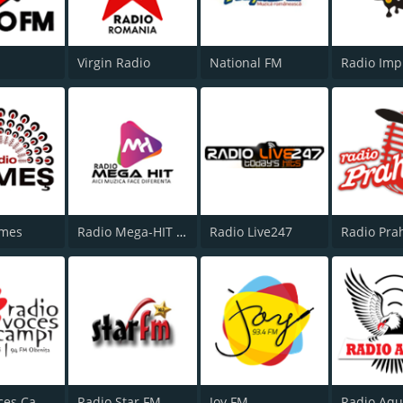
Virgin Radio
National FM
Radio Imp
omes
Radio Mega-HIT Romania
Radio Live247
Radio Pra
Radio Voces Campi
Radio Star FM
Joy FM
Radio Aqu