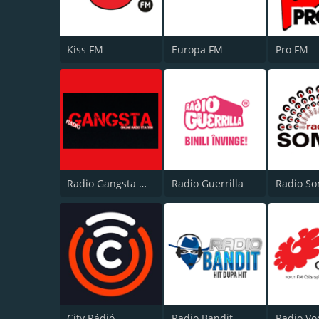
Kiss FM
Europa FM
Pro FM
Radio Gangsta Manele
Radio Guerrilla
Radio S
City Rádió
Radio Bandit