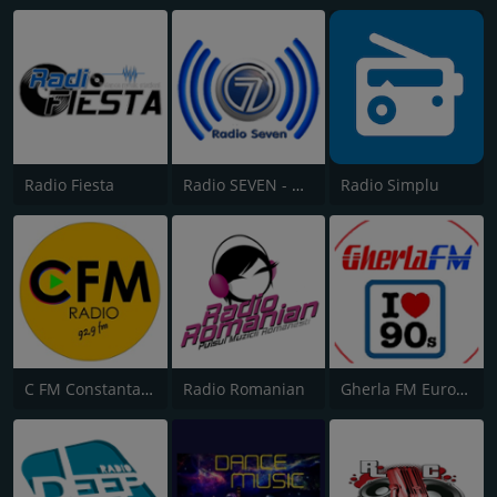
Radio Fiesta
Radio SEVEN - Dance Hit
Radio Simplu
C FM Constanta 92.9 FM
Radio Romanian
Gherla FM Eurodance Music Radio