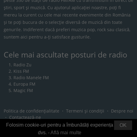
peste 350 de stații de radio FM/AM cu transmisiuni în direct de
știri, sport și muzică. Cu ajutorul aplicației noastre, poți fi
mereu la curent cu cele mai recente evenimente din România
și te poți bucura de o selecție diversă de muzică din toate
genurile. Indiferent dacă preferi muzica pop, rock sau clasică,
suntem aici pentru a-ți satisface gusturile.
Cele mai ascultate posturi de radio
Radio Zu
Kiss FM
Radio Manele FM
Europa FM
Magic FM
Politica de confidențialitate
・
Termeni și condiții
・
Despre noi
・
Contactează-ne
Folosim cookie-uri pentru a îmbunătăți experiența
OK
dvs. -
Află mai multe