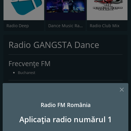
Radio Deep
Dance Music Radio
Radio Club Mix
Radio GANGSTA Dance
Frecvențe FM
Bucharest
Contacte
Website:
http://www.radiogangsta.ro/
Radio FM România
Social media
Aplicația radio numărul 1