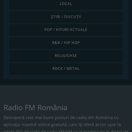
LOCAL
ȘTIRI / DISCUȚII
POP / HITURI ACTUALE
R&B / HIP HOP
RELIGIOASE
ROCK / METAL
Radio FM România
Descoperă cele mai bune posturi de radio din România cu
aplicația noastră online gratuită, care îți oferă acces ușor la
peste 350 de stații de radio FM/AM cu transmisiuni în direct de