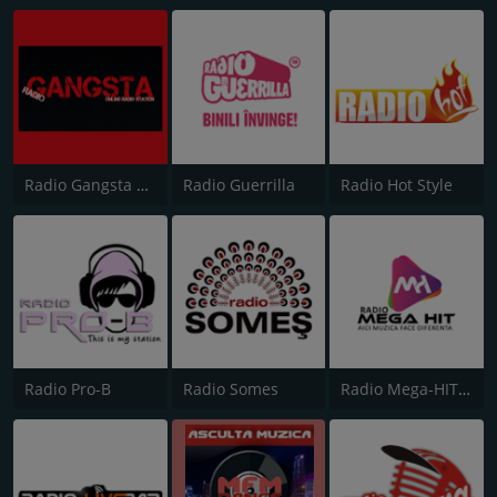
Radio Gangsta Manele
Radio Guerrilla
Radio Hot Style
Radio Pro-B
Radio Somes
Radio Mega-HIT Romania