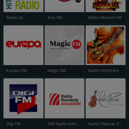
Radio Zu
Kiss FM
Radio Manele FM
Europa FM
Magic FM
Radio Petrecere
Digi FM
SRR Radio România Actualităţi
Radio Popular Petrecere