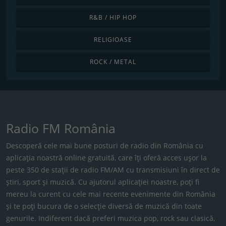
R&B / HIP HOP
RELIGIOASE
ROCK / METAL
Radio FM România
Descoperă cele mai bune posturi de radio din România cu
aplicația noastră online gratuită, care îți oferă acces ușor la
peste 350 de stații de radio FM/AM cu transmisiuni în direct de
știri, sport și muzică. Cu ajutorul aplicației noastre, poți fi
mereu la curent cu cele mai recente evenimente din România
și te poți bucura de o selecție diversă de muzică din toate
genurile. Indiferent dacă preferi muzica pop, rock sau clasică,