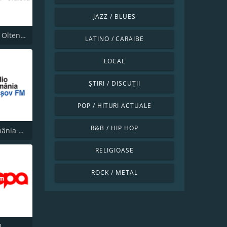
JAZZ / BLUES
SRR Radio Oltenia Craiova
LATINO / CARAIBE
LOCAL
ȘTIRI / DISCUȚII
POP / HITURI ACTUALE
R&B / HIP HOP
Radio România Brașov FM
RELIGIOASE
ROCK / METAL
M