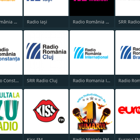
Radio România Cultural
Radio Iaşi
Radio România Muzical
SRR Radio Constanţa FM
SRR Radio Cluj
Radio Romania International 3
Kiss FM
Radio Manele FM
Europa F