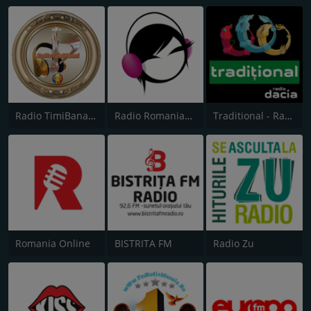
Radio TimiBanat Populara
Radio Romanian Popular
Traditional - Radio Dacia Autocunoaștere Mindfulness
Romania Online
BISTRITA FM
Radio Zu