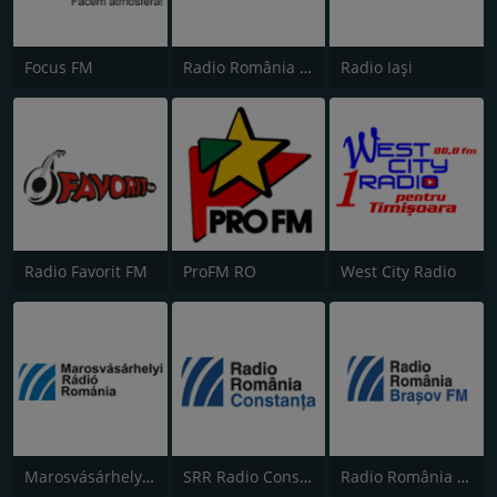
Focus FM
Radio România Cultural
Radio Iaşi
Radio Favorit FM
ProFM RO
West City Radio
Marosvásárhelyi Rádió
SRR Radio Constanţa FM
Radio România Brașov FM