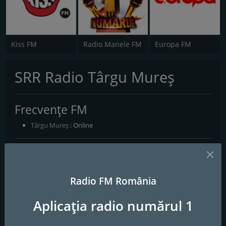
Kiss FM
Radio Manele FM
Europa FM
SRR Radio Târgu Mureș
Frecvențe FM
Târgu Mureş
: Online
Contacte
Website:
http://www.radiomures.ro/
Radio FM România
Social media
Aplicația radio numărul 1