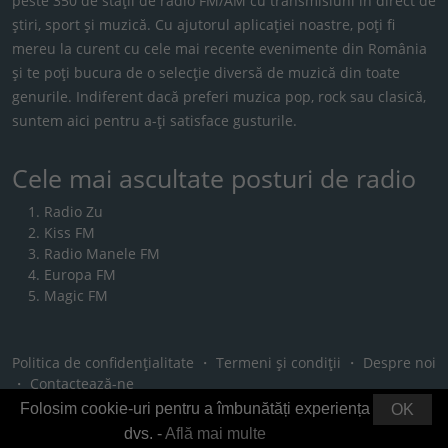
peste 350 de stații de radio FM/AM cu transmisiuni în direct de
știri, sport și muzică. Cu ajutorul aplicației noastre, poți fi
mereu la curent cu cele mai recente evenimente din România
și te poți bucura de o selecție diversă de muzică din toate
genurile. Indiferent dacă preferi muzica pop, rock sau clasică,
suntem aici pentru a-ți satisface gusturile.
Cele mai ascultate posturi de radio
Radio Zu
Kiss FM
Radio Manele FM
Europa FM
Magic FM
Politica de confidențialitate
・
Termeni și condiții
・
Despre noi
・
Contactează-ne
Folosim cookie-uri pentru a îmbunătăți experiența
OK
dvs. -
Află mai multe