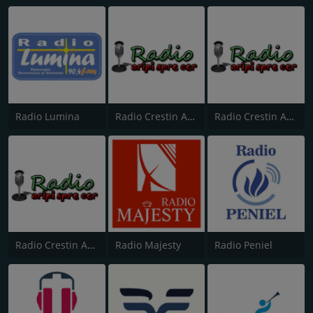
Radio Lumina
Radio Crestin Aripi Spre Cer Predici
Radio Crestin Aripi Spre Cer International
Radio Crestin Aripi Spre Cer Popular
Radio Majesty
Radio Peniel