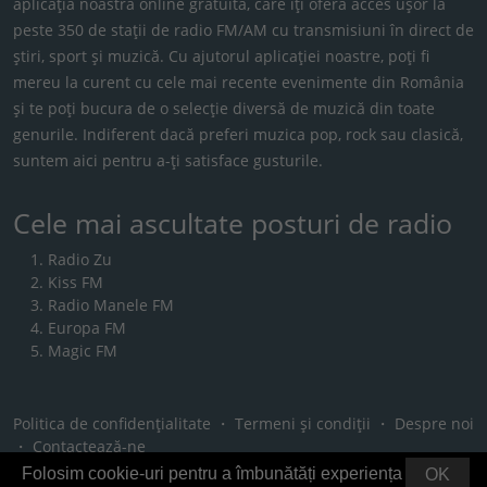
aplicația noastră online gratuită, care îți oferă acces ușor la
peste 350 de stații de radio FM/AM cu transmisiuni în direct de
știri, sport și muzică. Cu ajutorul aplicației noastre, poți fi
mereu la curent cu cele mai recente evenimente din România
și te poți bucura de o selecție diversă de muzică din toate
genurile. Indiferent dacă preferi muzica pop, rock sau clasică,
suntem aici pentru a-ți satisface gusturile.
Cele mai ascultate posturi de radio
Radio Zu
Kiss FM
Radio Manele FM
Europa FM
Magic FM
Politica de confidențialitate
・
Termeni și condiții
・
Despre noi
・
Contactează-ne
Folosim cookie-uri pentru a îmbunătăți experiența
OK