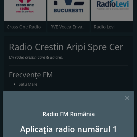
Cross One Radio
RVE Vocea Envangheliei Bucaresti
Radio Levi
Radio Crestin Aripi Spre Cer
Un radio crestin care iti da aripi
Frecvențe FM
Satu Mare
Contacte
Website:
https://www.aripisprecer.ro/
Radio FM România
Social media
Aplicația radio numărul 1