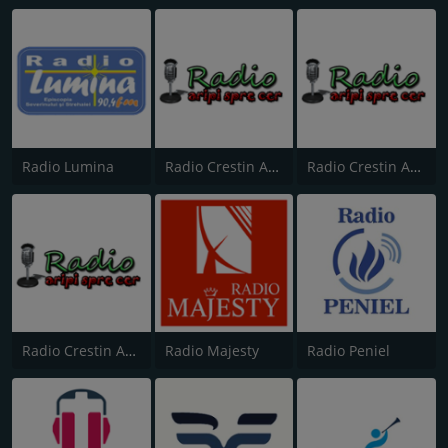
Radio Lumina
Radio Crestin Aripi Spre Cer
Radio Crestin Aripi Spre Cer International
Radio Crestin Aripi Spre Cer Popular
Radio Majesty
Radio Peniel