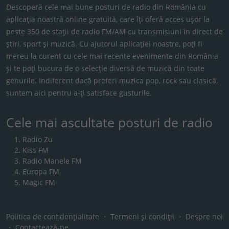
Descoperă cele mai bune posturi de radio din România cu
aplicația noastră online gratuită, care îți oferă acces ușor la
peste 350 de stații de radio FM/AM cu transmisiuni în direct de
știri, sport și muzică. Cu ajutorul aplicației noastre, poți fi
mereu la curent cu cele mai recente evenimente din România
și te poți bucura de o selecție diversă de muzică din toate
genurile. Indiferent dacă preferi muzica pop, rock sau clasică,
suntem aici pentru a-ți satisface gusturile.
Cele mai ascultate posturi de radio
Radio Zu
Kiss FM
Radio Manele FM
Europa FM
Magic FM
Politica de confidențialitate
・
Termeni și condiții
・
Despre noi
・
Contactează-ne