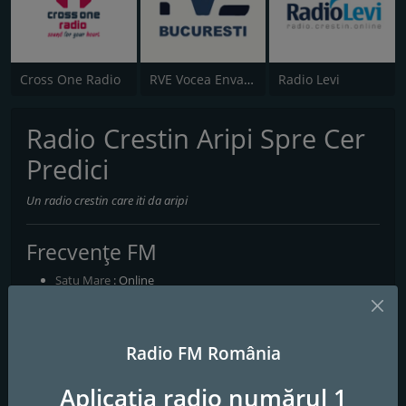
Cross One Radio
RVE Vocea Envangheliei Bucaresti
Radio Levi
Radio Crestin Aripi Spre Cer
Predici
Un radio crestin care iti da aripi
Frecvențe FM
Satu Mare
: Online
Contacte
Radio FM România
Website:
https://www.aripisprecer.ro/predici/
Aplicația radio numărul 1