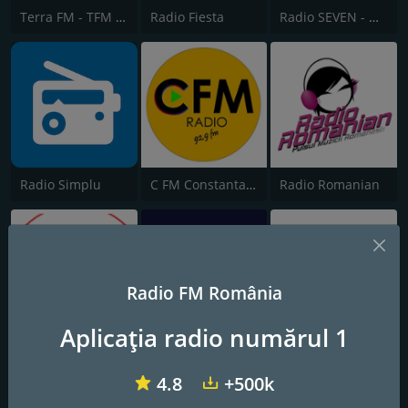
Terra FM - TFM Dance
Radio Fiesta
Radio SEVEN - Dance Hit
Radio Simplu
C FM Constanta 92.9 FM
Radio Romanian
Radio FM România
Aplicația radio numărul 1
Gherla FM Eurodance Music Radio
Dance Music Radio
Radio Club Mix
4.8
+500k