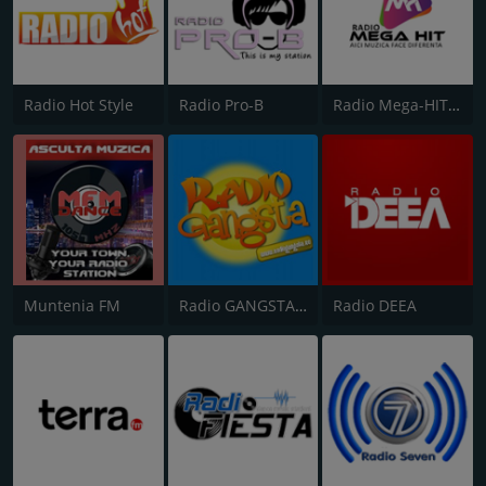
Radio Hot Style
Radio Pro-B
Radio Mega-HIT Romania
Muntenia FM
Radio GANGSTA Dance
Radio DEEA