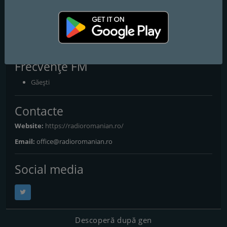
Radio Romanian Disco
Hiturile disco ale muzicii romanesti
Radio cu muzica romaneasca disco a anilor 1990-2000 .
Frecvențe FM
Găeşti
Contacte
Website:
https://radioromanian.ro/
Email:
office@radioromanian.ro
Social media
Descoperă după gen