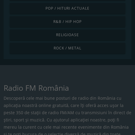
POP / HITURI ACTUALE
R&B / HIP HOP
RELIGIOASE
ROCK / METAL
Radio FM România
Descoperă cele mai bune posturi de radio din România cu
aplicația noastră online gratuită, care îți oferă acces ușor la
peste 350 de stații de radio FM/AM cu transmisiuni în direct de
știri, sport și muzică. Cu ajutorul aplicației noastre, poți fi
mereu la curent cu cele mai recente evenimente din România
și te poți bucura de o selecție diversă de muzică din toate